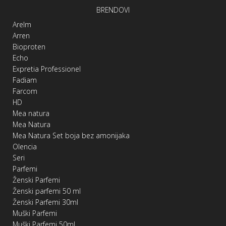
BRENDOVI
Arelm
Arren
Bioproten
Echo
Expretia Professionel
Fadiam
Farcom
HD
Mea natura
Mea Natura
Mea Natura Set boja bez amonijaka
Olencia
Seri
Parfemi
Ženski Parfemi
Ženski parfemi 50 ml
Ženski Parfemi 30ml
Muški Parfemi
Muški Parfemi 50ml