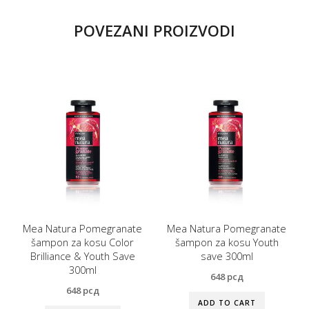
POVEZANI PROIZVODI
Mea Natura Pomegranate
Mea Natura Pomegranate
šampon za kosu Color
šampon za kosu Youth
Brilliance & Youth Save
save 300ml
300ml
648
рсд
648
рсд
ADD TO CART