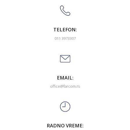
TELEFON:
011 3973307
EMAIL:
office@farcom.rs
RADNO VREME: