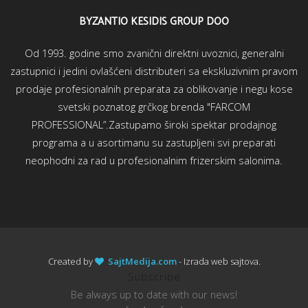
BYZANTIO KESIDIS GROUP DOO
Od 1993. godine smo zvanični direktni uvoznici, generalni
zastupnici i jedini ovlašćeni distributeri sa ekskluzivnim pravom
prodaje profesionalnih preparata za oblikovanje i negu kose
svetski poznatog grčkog brenda "FARCOM
PROFESSIONAL”.Zastupamo široki spektar prodajnog
programa a u asortimanu su zastupljeni svi preparati
neophodni za rad u profesionalnim frizerskim salonima.
Created by
SajtMedija.com
- Izrada web sajtova.
Subscribe
Be always up to date with our news!