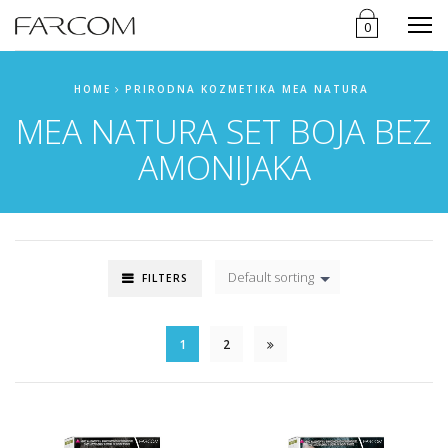
Menu
0
HOME
PRIRODNA KOZMETIKA MEA NATURA
MEA NATURA SET BOJA BEZ
AMONIJAKA
Default sorting
FILTERS
1
2