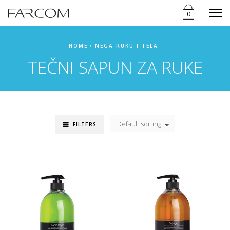
Menu
0
HOME
NEGA RUKU I TELA
TEČNI SAPUN ZA RUKE
Default sorting
FILTERS