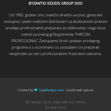
BYZANTIO KESIDIS GROUP DOO
Od 1993. godine smo zvanični direktni uvoznici, generalni
zastupnici i jedini ovlašćeni distributeri sa ekskluzivnim pravom
prodaje profesionalnih preparata za oblikovanje i negu kose
svetski poznatog grčkog brenda "FARCOM
PROFESSIONAL”.Zastupamo široki spektar prodajnog
programa a u asortimanu su zastupljeni svi preparati
neophodni za rad u profesionalnim frizerskim salonima.
Created by
SajtMedija.com
- Izrada web sajtova.
Subscribe
Be always up to date with our news!
[mc4wp_form]