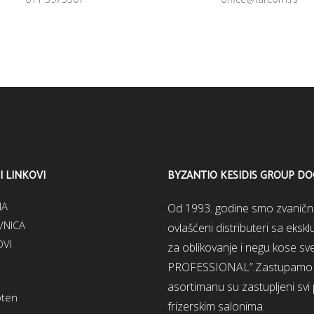
I LINKOVI
BYZANTIO KESIDIS GROUP D
NA
Od 1993. godine smo zvanični d
NICA
ovlašćeni distributeri sa eks
VI
za oblikovanje i negu kose 
PROFESSIONAL”.Zastupamo ši
asortimanu su zastupljeni svi
oten
frizerskim salonima.