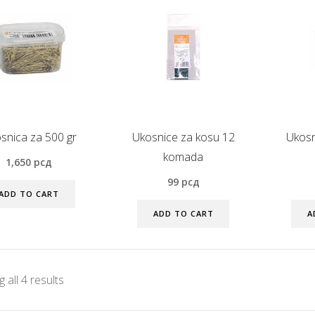
snica za 500 gr
Ukosnice za kosu 12
Ukosn
komada
1,650
рсд
99
рсд
ADD TO CART
ADD TO CART
A
 all 4 results