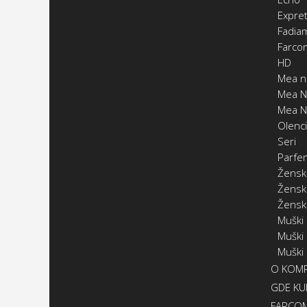
Expret
Fadia
Farco
HD
Mea n
Mea N
Mea N
Olenc
Seri
Parfe
Žensk
Ženski
Žensk
Muški
Muški
Muški
O KOMP
GDE KUP
FARCOM