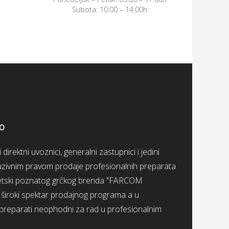
Subota: 10:00 – 14:00h
OO
irektni uvoznici, generalni zastupnici i jedini
kluzivnim pravom prodaje profesionalnih preparata
svetski poznatog grčkog brenda "FARCOM
roki spektar prodajnog programa a u
 preparati neophodni za rad u profesionalnim