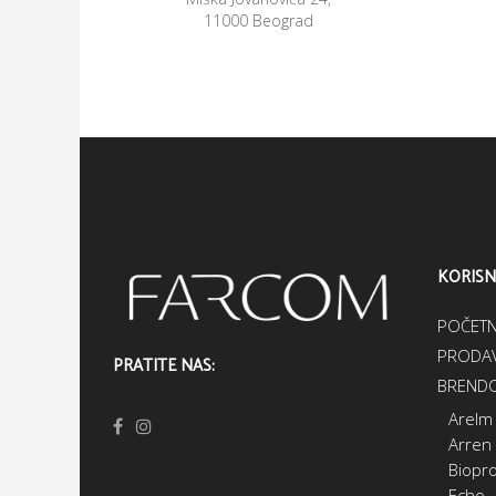
11000 Beograd
KORISN
POČET
PRODAV
PRATITE NAS:
BRENDO
Arelm
Arren
Biopr
Echo