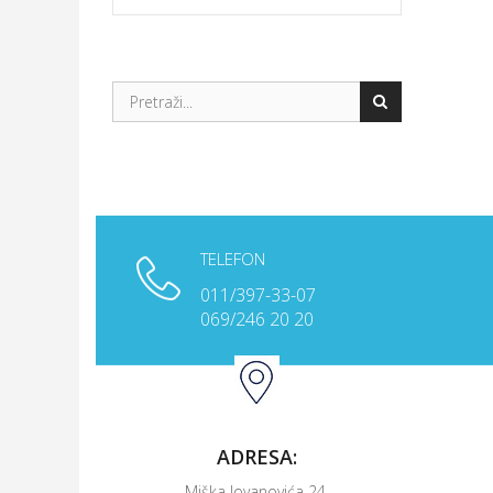
TELEFON
011/397-33-07
KONTAKTIRAJTE NAS
069/246 20 20
ADRESA:
Miška Jovanovića 24,