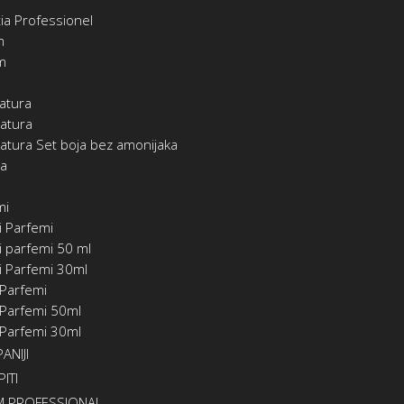
ia Professionel
m
m
atura
atura
atura Set boja bez amonijaka
ia
mi
i Parfemi
 parfemi 50 ml
i Parfemi 30ml
 Parfemi
 Parfemi 50ml
 Parfemi 30ml
ANIJI
ITI
 PROFESSIONAL