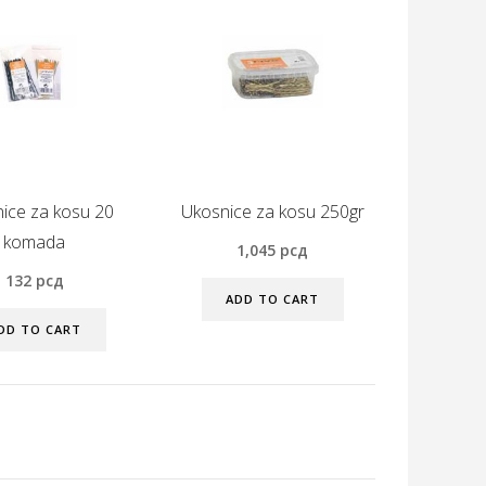
ice za kosu 20
Ukosnice za kosu 250gr
komada
1,045
рсд
132
рсд
ADD TO CART
DD TO CART