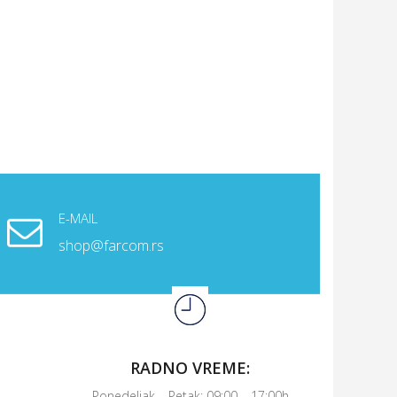
E-MAIL
shop@farcom.rs
RADNO VREME:
Ponedeljak – Petak: 09:00 – 17:00h