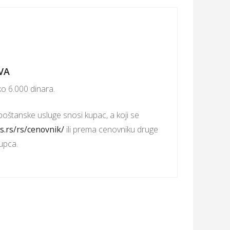
VA
o 6.000 dinara.
poštanske usluge snosi kupac, a koji se
s.rs/rs/cenovnik/
ili prema cenovniku druge
upca.