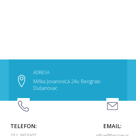
ADRESA
Miška Jovanovića 24v, Beograd-
Dušanovac
TELEFON:
EMAIL:
011 3973307
office@farcom.rs