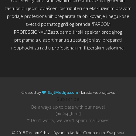
Od 1993. godine smo zvanični direktni uvoznici, generalni
zastupnici i jedini ovlašćeni distributeri sa ekskluzivnim pravom
prodaje profesionalnih preparata za oblikovanje i negu kose
svetski poznatog grčkog brenda "FARCOM
PROFESSIONAL”.Zastupamo široki spektar prodajnog
programa a u asortimanu su zastupljeni svi preparati
neophodni za rad u profesionalnim frizerskim salonima.
Created by
SajtMedija.com
- Izrada web sajtova.
Subscribe
Be always up to date with our news!
[mc4wp_form]
* Don’t worry, we won’t spam mailboxes
© 2018 Farcom Srbija - Byzantio Kesidis Group d.o.o. Sva prava