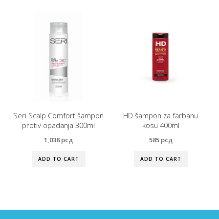
Seri Scalp Comfort šampon
HD šampon za farbanu
protiv opadanja 300ml
kosu 400ml
1,038
рсд
585
рсд
ADD TO CART
ADD TO CART