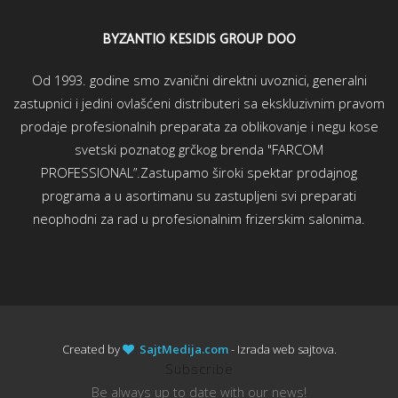
BYZANTIO KESIDIS GROUP DOO
Od 1993. godine smo zvanični direktni uvoznici, generalni
zastupnici i jedini ovlašćeni distributeri sa ekskluzivnim pravom
prodaje profesionalnih preparata za oblikovanje i negu kose
svetski poznatog grčkog brenda "FARCOM
PROFESSIONAL”.Zastupamo široki spektar prodajnog
programa a u asortimanu su zastupljeni svi preparati
neophodni za rad u profesionalnim frizerskim salonima.
Created by
SajtMedija.com
- Izrada web sajtova.
Subscribe
Be always up to date with our news!