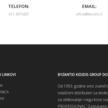
TELEFON:
EMAIL:
011 3973307
office@farcom.rs
I LINKOVI
BYZANTIO KESIDIS GROUP D
NA
Od 1993. godine smo zvanični d
NICA
ovlašćeni distributeri sa eks
VI
za oblikovanje i negu kose 
PROFESSIONAL”.Zastupamo ši