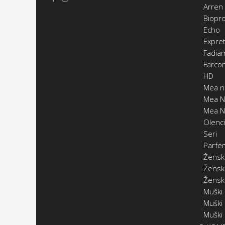
Arren
Biopr
Echo
Expret
Fadia
Farco
HD
Mea n
Mea N
Mea N
Olenc
Seri
Parfe
Žensk
Ženski
Žensk
Muški
Muški
Muški