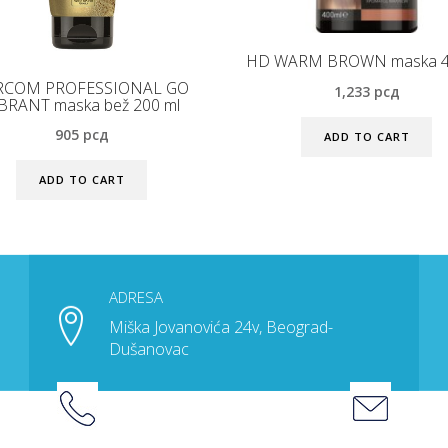
HD WARM BROWN maska 4
RCOM PROFESSIONAL GO
1,233
рсд
BRANT maska bež 200 ml
905
рсд
ADD TO CART
ADD TO CART
ADRESA
Miška Jovanovića 24v, Beograd-
Dušanovac