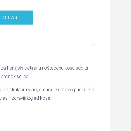
TO CART
za hemijski tretiranu i oštećenu kosu sadrži
 aminokiseline.
đuje strukturu vlasi, smanjuje njihovo pucanje te
lasi i zdraviji izgled kose.