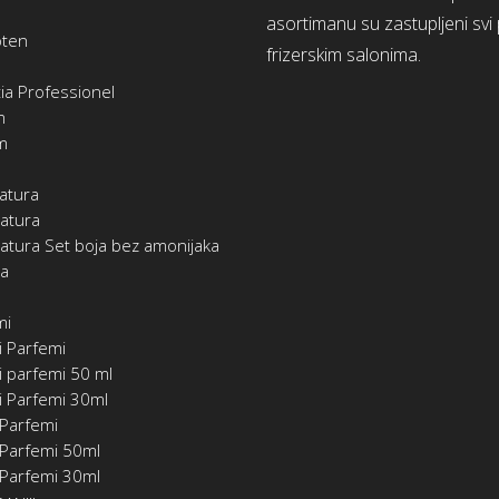
asortimanu su zastupljeni svi
oten
frizerskim salonima.
ia Professionel
m
m
atura
atura
atura Set boja bez amonijaka
ia
mi
i Parfemi
 parfemi 50 ml
i Parfemi 30ml
 Parfemi
 Parfemi 50ml
 Parfemi 30ml