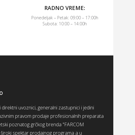
RADNO VREME:
Ponedeljak – Petak: 09:00 – 17:00h
Subota: 10:00 – 14:00h
OO
irektni uvoznici, generalni zastupnici i jedini
kluzivnim pravom prodaje profesionalnih preparata
svetski poznatog grčkog brenda "FARCOM
roki spektar prodajnog programa a u