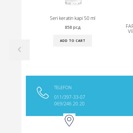
Seri keratin kapi 50 ml
FA
858
рсд
VI
ADD TO CART
TELEFON
011/397-33-07
KONTAKTIRAJTE NAS
069/246 20 20