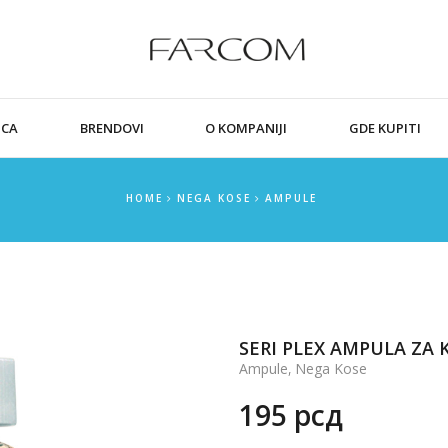
ICA
BRENDOVI
O KOMPANIJI
GDE KUPITI
HOME
NEGA KOSE
AMPULE
SERI PLEX AMPULA ZA 
,
Ampule
Nega Kose
195
рсд