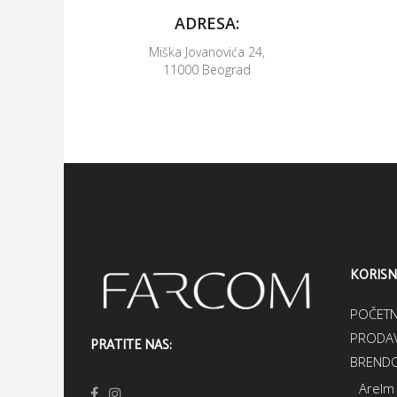
ADRESA:
Miška Jovanovića 24,
11000 Beograd
KORISN
POČET
PRODAV
PRATITE NAS:
BRENDO
Arelm