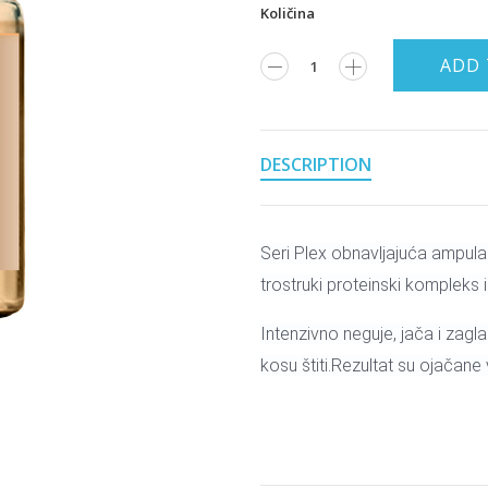
Količina
ADD 
DESCRIPTION
Seri Plex obnavljajuća ampula 
trostruki proteinski kompleks i
Intenzivno neguje, jača i zagla
kosu štiti.Rezultat su ojačane v