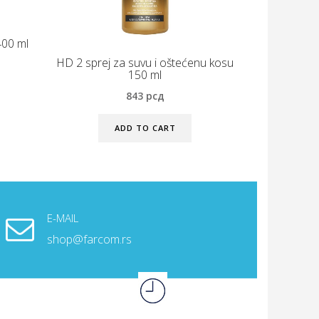
00 ml
HD 2 sprej za suvu i oštećenu kosu
150 ml
843
рсд
ADD TO CART
E-MAIL
shop@farcom.rs