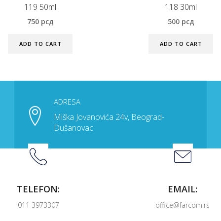
119 50ml
118 30ml
750
рсд
500
рсд
ADD TO CART
ADD TO CART
ADRESA
Miška Jovanovića 24v, Beograd-
Dušanovac
TELEFON:
EMAIL:
011 3973307
office@farcom.rs