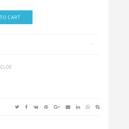
TO CART
— CLOE