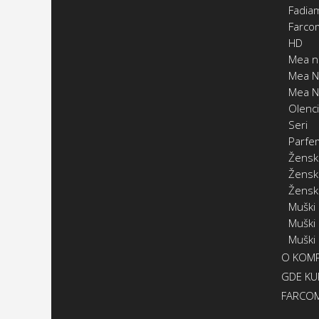
Fadia
Farco
HD
Mea n
Mea N
Mea N
Olenc
Seri
Parfe
Žensk
Ženski
Žensk
Muški
Muški
Muški
O KOMP
GDE KUP
FARCOM