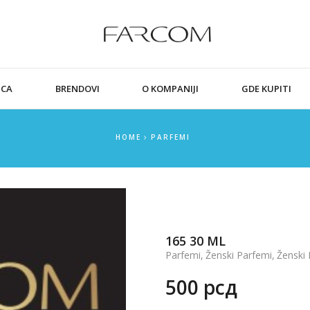
ICA
BRENDOVI
O KOMPANIJI
GDE KUPITI
HOME
PARFEMI
165 30 ML
,
,
Parfemi
Ženski Parfemi
Ženski 
500
рсд