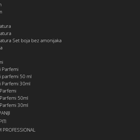
m
m
atura
atura
atura Set boja bez amonijaka
ia
mi
i Parfemi
 parfemi 50 ml
i Parfemi 30ml
 Parfemi
 Parfemi 50ml
 Parfemi 30ml
ANIJI
ITI
 PROFESSIONAL