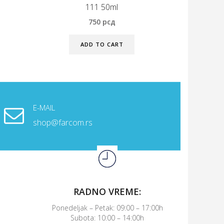
111 50ml
750
рсд
ADD TO CART
E-MAIL
shop@farcom.rs
RADNO VREME:
Ponedeljak – Petak: 09:00 – 17:00h
Subota: 10:00 – 14:00h