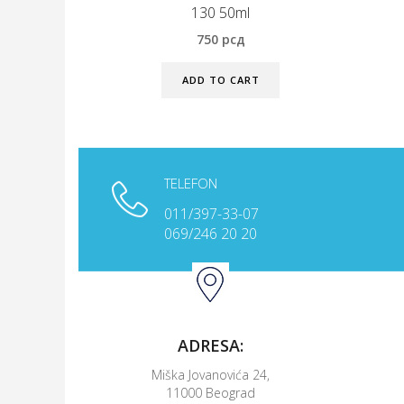
130 50ml
750
рсд
ADD TO CART
TELEFON
011/397-33-07
KONTAKTIRAJTE NAS
069/246 20 20
ADRESA:
Miška Jovanovića 24,
11000 Beograd