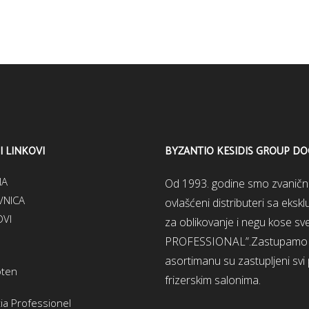
I LINKOVI
BYZANTIO KESIDIS GROUP D
NA
Od 1993. godine smo zvanični d
NICA
ovlašćeni distributeri sa eks
VI
za oblikovanje i negu kose 
PROFESSIONAL”.Zastupamo ši
asortimanu su zastupljeni svi
oten
frizerskim salonima.
ia Professionel