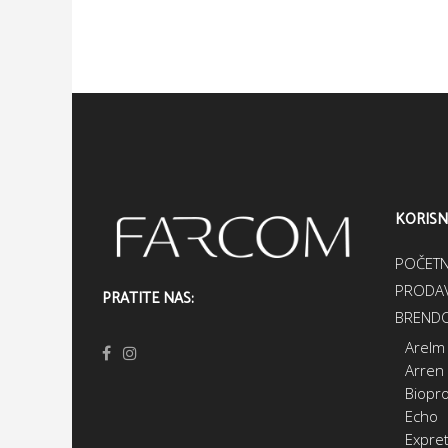
KORISN
POČET
PRODAV
PRATITE NAS:
BRENDO
Arelm
Arren
Biopr
Echo
Expret