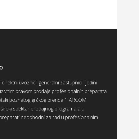
OO
irektni uvoznici, generalni zastupnici i jedini
kluzivnim pravom prodaje profesionalnih preparata
svetski poznatog grčkog brenda "FARCOM
roki spektar prodajnog programa a u
 preparati neophodni za rad u profesionalnim