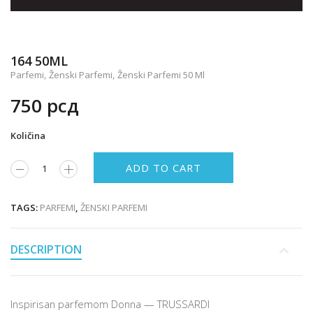
164 50ML
,
,
Parfemi
Ženski Parfemi
Ženski Parfemi 50 Ml
750
рсд
Količina
ADD TO CART
TAGS:
PARFEMI
,
ŽENSKI PARFEMI
DESCRIPTION
Inspirisan parfemom Donna — TRUSSARDI