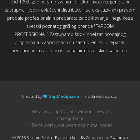
Od 1993. godine smo zvanični direktni uvoznici, generalni
zastupnici i jedini ovlašćeni distributeri sa ekskluzivnim pravom
prodaje profesionalnih preparata za oblikovanje i negu kose
svetski poznatog grčkog brenda "FARCOM
PROFESSIONAL”.Zastupamo široki spektar prodajnog
programa a u asortimanu su zastupljeni svi preparati
neophodni za rad u profesionalnim frizerskim salonima.
Created by
SajtMedija.com
- Izrada web sajtova.
Subscribe
Be always up to date with our news!
[mc4wp_form]
* Don’t worry, we won’t spam mailboxes
© 2018 Farcom Srbija - Byzantio Kesidis Group d.o.o. Sva prava